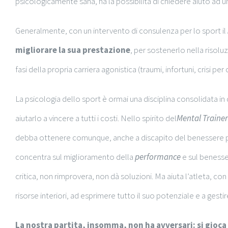
psicologicamente sana, ha la possibilità di chiedere aiuto ad 
Generalmente, con un intervento di consulenza per lo sport il
migliorare la sua prestazione
, per sostenerlo nella risolu
fasi della propria carriera agonistica (traumi, infortuni, crisi pe
La psicologia dello sport è ormai una disciplina consolidata in
aiutarlo a vincere a tutti i costi. Nello spirito del
Mental Trainer
debba ottenere comunque, anche a discapito del benessere ps
concentra sul miglioramento della
performance
e sul benesse
critica, non rimprovera, non dà soluzioni. Ma aiuta l’atleta, c
risorse interiori, ad esprimere tutto il suo potenziale e a gestir
La nostra partita, insomma, non ha avversari: si gioca 