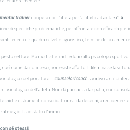
un allenatore mentale.
mental trainer
coopera con l’atleta per “aiutarlo ad aiutarsi”:
a
zione di specifiche problematiche, per affrontare con efficacia parti
r cambiamenti di squadra o livello agonistico, termine della carriera e
 questo settore. Ma molti atleti richiedono allo psicologo sportivo 
, così come da noi inteso, non esiste affatto il dilemma se la vittoria
icologico del giocatore. Il
counselor/coach
sportivo a cui ci rifer
re psicologico dell’atleta. Non dà pacche sulla spalla, non consol
on tecniche e strumenti consolidati ormai da decenni, a recuperare le
e al meglio il suo stato d’animo.
con sé stessi!