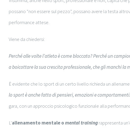
Insomma, anche nello sport, professionale e non, capita che pur 
possano “non essere sul pezzo”, possano avere la testa altrove
performance attese.
Viene da chiedersi:
Perché alle volte l’atleta è come bloccato? Perché un campion
a boicottare la sua crescita professionale, che gli manchi la 
È evidente che lo sport di un certo livello richieda un allena
lo sport è anche fatto di pensieri, emozioni e comportamenti
gara, con un approccio psicologico funzionale alla performan
L’
allenamento mentale o
mental training
rappresenta un’op