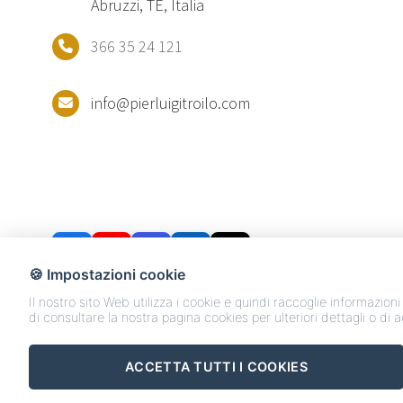
Abruzzi, TE, Italia
366 35 24 121
info@pierluigitroilo.com
🍪 Impostazioni cookie
Il nostro sito Web utilizza i cookie e quindi raccoglie informazioni
di consultare la nostra pagina cookies per ulteriori dettagli o di 
Creato da
Local
ACCETTA TUTTI I COOKIES