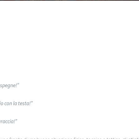
 spegne!”
o con la testa!”
uraccia!”