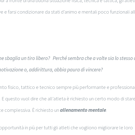
a fronte di una buona situazione fisica, tecnica e tattica, gli atlet
 e farsi condizionare da stati d’animo e mentali poco funzionali al
e sbaglia un tiro libero? Perché sembra che a volte sia lo stesso 
motivazione o, addirittura, abbia paura di vincere?
mento fisico, tattico e tecnico sempre più performante e professiona
.
E questo vuol dire che all’atleta è richiesto un certo modo di stare
ce complessiva. È richiesto un
allenamento mentale
.
portunità in più per tutti gli atleti che vogliono migliorare le loro