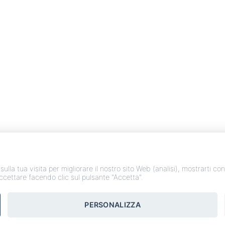
 sulla tua visita per migliorare il nostro sito Web (analisi), mostrarti c
accettare facendo clic sul pulsante "Accetta".
 Web – Agenzia Web Marketing Milano
Copyrights © 2020 PIERLUIGI TROILO | Tutti i
PERSONALIZZA
“P.Iva 01888780671 - Ordine Psicologi Abruzzo, Sez. A, n. 3381"