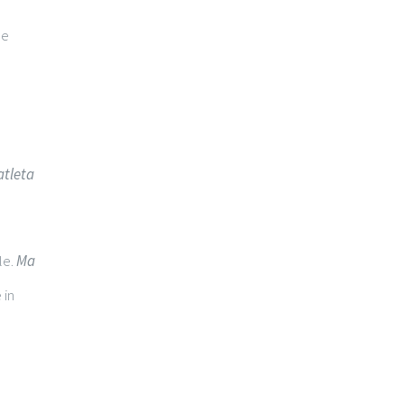
i
le
atleta
le.
Ma
 in