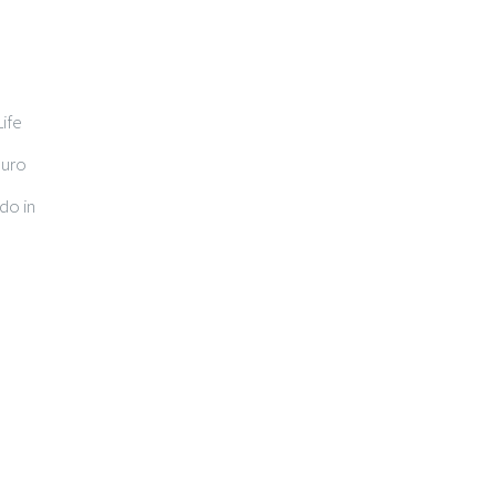
Life
euro
ndo in